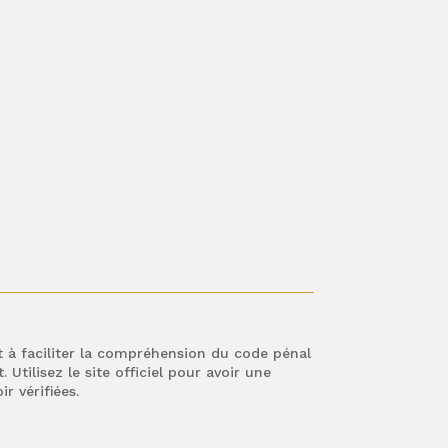
ant à faciliter la compréhension du code pénal
Utilisez le site officiel pour avoir une
r vérifiées.