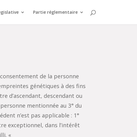
égislative
Partie réglementaire
 le consentement de la personne
s empreintes génétiques à des fins
itre d’ascendant, descendant ou
une personne mentionnée au 3° du
dent n’est pas applicable : 1°
tre exceptionnel, dans l’intérêt
li. «